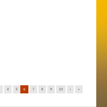
4
5
7
8
9
10
›
»
6