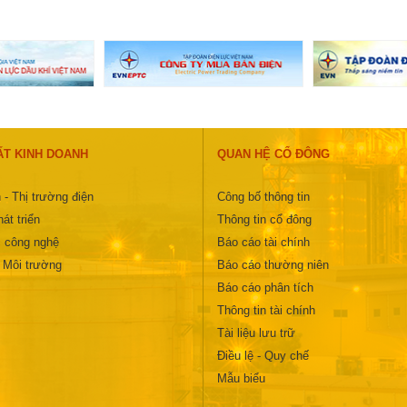
ẤT KINH DOANH
QUAN HỆ CỔ ĐÔNG
 - Thị trường điện
Công bố thông tin
át triển
Thông tin cổ đông
 công nghệ
Báo cáo tài chính
- Môi trường
Báo cáo thường niên
Báo cáo phân tích
Thông tin tài chính
Tài liệu lưu trữ
Điều lệ - Quy chế
Mẫu biểu