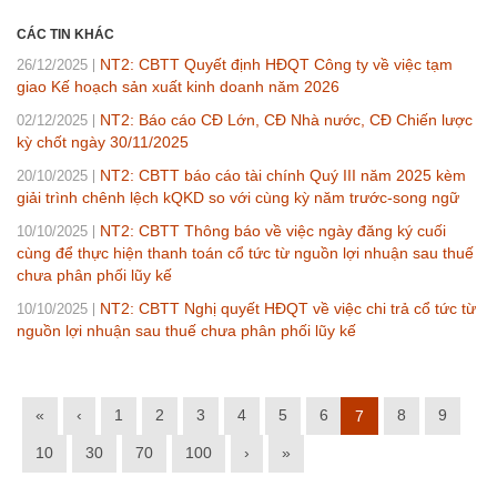
CÁC TIN KHÁC
NT2: CBTT Quyết định HĐQT Công ty về việc tạm
26/12/2025
giao Kế hoạch sản xuất kinh doanh năm 2026
NT2: Báo cáo CĐ Lớn, CĐ Nhà nước, CĐ Chiến lược
02/12/2025
kỳ chốt ngày 30/11/2025
NT2: CBTT báo cáo tài chính Quý III năm 2025 kèm
20/10/2025
giải trình chênh lệch kQKD so với cùng kỳ năm trước-song ngữ
NT2: CBTT Thông báo về việc ngày đăng ký cuối
10/10/2025
cùng để thực hiện thanh toán cổ tức từ nguồn lợi nhuận sau thuế
chưa phân phối lũy kế
NT2: CBTT Nghị quyết HĐQT về việc chi trả cổ tức từ
10/10/2025
nguồn lợi nhuận sau thuế chưa phân phối lũy kế
«
‹
1
2
3
4
5
6
8
9
7
10
30
70
100
›
»