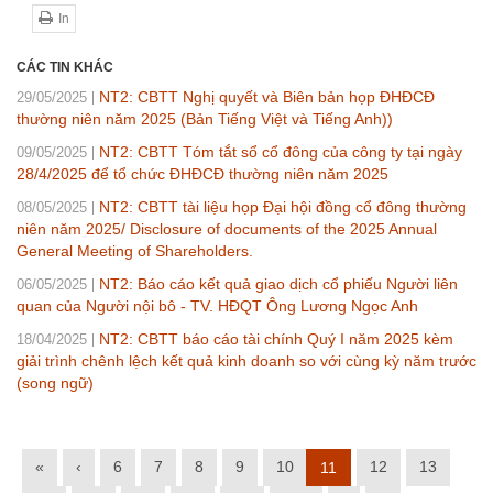
In
CÁC TIN KHÁC
NT2: CBTT Nghị quyết và Biên bản họp ĐHĐCĐ
29/05/2025
thường niên năm 2025 (Bản Tiếng Việt và Tiếng Anh))
NT2: CBTT Tóm tắt sổ cổ đông của công ty tại ngày
09/05/2025
28/4/2025 để tổ chức ĐHĐCĐ thường niên năm 2025
NT2: CBTT tài liệu họp Đại hội đồng cổ đông thường
08/05/2025
niên năm 2025/ Disclosure of documents of the 2025 Annual
General Meeting of Shareholders.
NT2: Báo cáo kết quả giao dịch cổ phiếu Người liên
06/05/2025
quan của Người nội bô - TV. HĐQT Ông Lương Ngọc Anh
NT2: CBTT báo cáo tài chính Quý I năm 2025 kèm
18/04/2025
giải trình chênh lệch kết quả kinh doanh so với cùng kỳ năm trước
(song ngữ)
«
‹
6
7
8
9
10
12
13
11