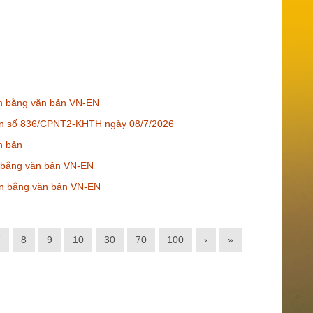
ến bằng văn bản VN-EN
bản số 836/CPNT2-KHTH ngày 08/7/2026
n bản
n bằng văn bản VN-EN
ến bằng văn bản VN-EN
7
8
9
10
30
70
100
›
»