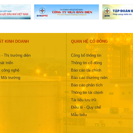
ẤT KINH DOANH
QUAN HỆ CỔ ĐÔNG
 - Thị trường điện
Công bố thông tin
át triển
Thông tin cổ đông
 công nghệ
Báo cáo tài chính
- Môi trường
Báo cáo thường niên
Báo cáo phân tích
Thông tin tài chính
Tài liệu lưu trữ
Điều lệ - Quy chế
Mẫu biểu