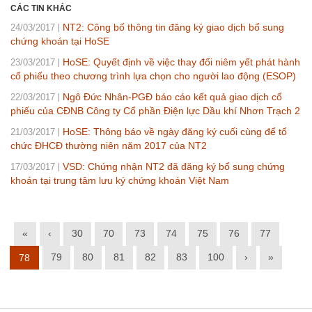
CÁC TIN KHÁC
NT2: Công bố thông tin đăng ký giao dịch bổ sung
24/03/2017
chứng khoán tại HoSE
HoSE: Quyết định về việc thay đổi niêm yết phát hành
23/03/2017
cổ phiếu theo chương trình lựa chọn cho người lao động (ESOP)
Ngô Đức Nhân-PGĐ báo cáo kết quả giao dịch cổ
22/03/2017
phiếu của CĐNB Công ty Cổ phần Điện lực Dầu khí Nhơn Trạch 2
HoSE: Thông báo về ngày đăng ký cuối cùng để tổ
21/03/2017
chức ĐHCĐ thường niên năm 2017 của NT2
VSD: Chứng nhận NT2 đã đăng ký bổ sung chứng
17/03/2017
khoán tại trung tâm lưu ký chứng khoán Việt Nam
«
‹
30
70
73
74
75
76
77
79
80
81
82
83
100
›
»
78