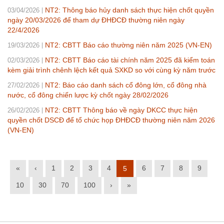
NT2: Thông báo hủy danh sách thực hiện chốt quyền
03/04/2026
ngày 20/03/2026 để tham dự ĐHĐCĐ thường niên ngày
22/4/2026
NT2: CBTT Báo cáo thường niên năm 2025 (VN-EN)
19/03/2026
NT2: CBTT Báo cáo tài chính năm 2025 đã kiểm toán
02/03/2026
kèm giải trình chênh lệch kết quả SXKD so với cùng kỳ năm trước
NT2: Báo cáo danh sách cổ đông lớn, cổ đông nhà
27/02/2026
nước, cổ đông chiến lược kỳ chốt ngày 28/02/2026
NT2: CBTT Thông báo về ngày DKCC thực hiện
26/02/2026
quyền chốt DSCĐ để tổ chức họp ĐHĐCĐ thường niên năm 2026
(VN-EN)
«
‹
1
2
3
4
6
7
8
9
5
10
30
70
100
›
»