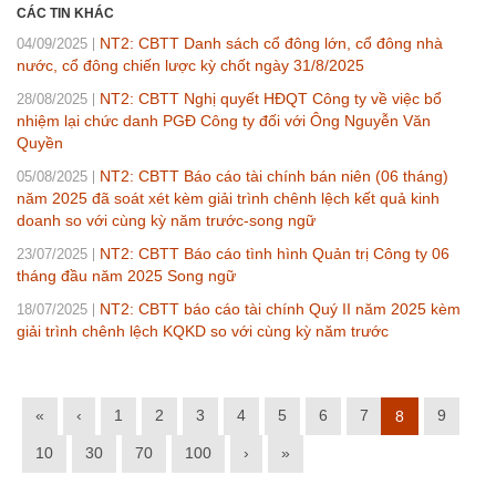
CÁC TIN KHÁC
NT2: CBTT Danh sách cổ đông lớn, cổ đông nhà
04/09/2025
nước, cổ đông chiến lược kỳ chốt ngày 31/8/2025
NT2: CBTT Nghị quyết HĐQT Công ty về việc bổ
28/08/2025
nhiệm lại chức danh PGĐ Công ty đối với Ông Nguyễn Văn
Quyền
NT2: CBTT Báo cáo tài chính bán niên (06 tháng)
05/08/2025
năm 2025 đã soát xét kèm giải trình chênh lệch kết quả kinh
doanh so với cùng kỳ năm trước-song ngữ
NT2: CBTT Báo cáo tình hình Quản trị Công ty 06
23/07/2025
tháng đầu năm 2025 Song ngữ
NT2: CBTT báo cáo tài chính Quý II năm 2025 kèm
18/07/2025
giải trình chênh lệch KQKD so với cùng kỳ năm trước
«
‹
1
2
3
4
5
6
7
9
8
10
30
70
100
›
»