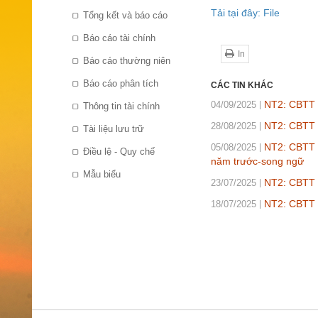
Tải tại đây: File
Tổng kết và báo cáo
Báo cáo tài chính
In
Báo cáo thường niên
Báo cáo phân tích
CÁC TIN KHÁC
NT2: CBTT D
04/09/2025
Thông tin tài chính
NT2: CBTT 
28/08/2025
Tài liệu lưu trữ
NT2: CBTT B
05/08/2025
Điều lệ - Quy chế
năm trước-song ngữ
Mẫu biểu
NT2: CBTT B
23/07/2025
NT2: CBTT b
18/07/2025