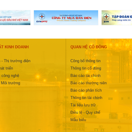
ẤT KINH DOANH
QUAN HỆ CỔ ĐÔNG
 - Thị trường điện
Công bố thông tin
át triển
Thông tin cổ đông
 công nghệ
Báo cáo tài chính
- Môi trường
Báo cáo thường niên
Báo cáo phân tích
Thông tin tài chính
Tài liệu lưu trữ
Điều lệ - Quy chế
Mẫu biểu