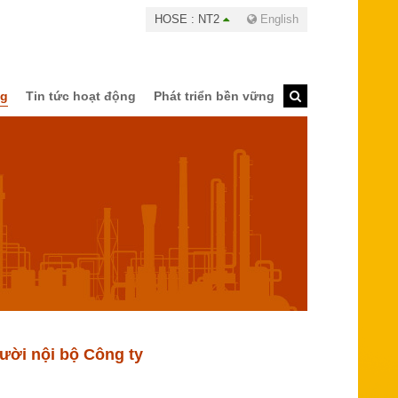
HOSE : NT2
English
ng
Tin tức hoạt động
Phát triển bền vững
ười nội bộ Công ty