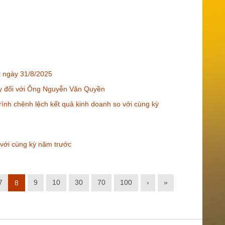
t ngày 31/8/2025
y đối với Ông Nguyễn Văn Quyền
rình chênh lệch kết quả kinh doanh so với cùng kỳ
 với cùng kỳ năm trước
7
9
10
30
70
100
›
»
8