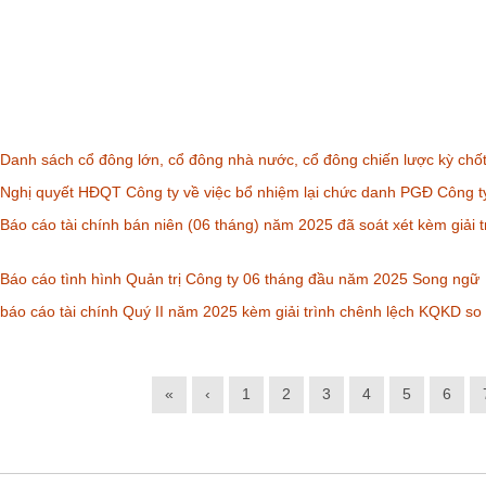
anh sách cổ đông lớn, cổ đông nhà nước, cổ đông chiến lược kỳ chố
Nghị quyết HĐQT Công ty về việc bổ nhiệm lại chức danh PGĐ Công t
áo cáo tài chính bán niên (06 tháng) năm 2025 đã soát xét kèm giải t
áo cáo tình hình Quản trị Công ty 06 tháng đầu năm 2025 Song ngữ
áo cáo tài chính Quý II năm 2025 kèm giải trình chênh lệch KQKD so
«
‹
1
2
3
4
5
6