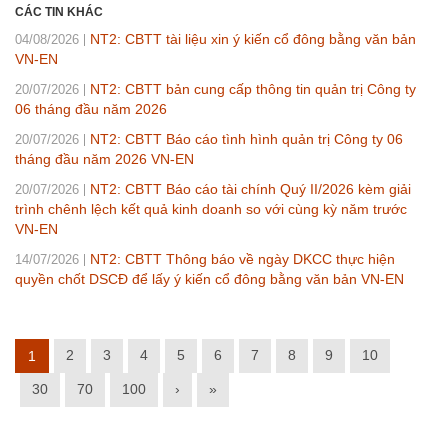
CÁC TIN KHÁC
NT2: CBTT tài liệu xin ý kiến cổ đông bằng văn bản
04/08/2026
VN-EN
NT2: CBTT bản cung cấp thông tin quản trị Công ty
20/07/2026
06 tháng đầu năm 2026
NT2: CBTT Báo cáo tình hình quản trị Công ty 06
20/07/2026
tháng đầu năm 2026 VN-EN
NT2: CBTT Báo cáo tài chính Quý II/2026 kèm giải
20/07/2026
trình chênh lệch kết quả kinh doanh so với cùng kỳ năm trước
VN-EN
NT2: CBTT Thông báo về ngày DKCC thực hiện
14/07/2026
quyền chốt DSCĐ để lấy ý kiến cổ đông bằng văn bản VN-EN
2
3
4
5
6
7
8
9
10
1
30
70
100
›
»