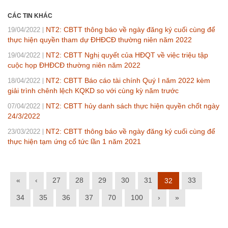
CÁC TIN KHÁC
NT2: CBTT thông báo về ngày đăng ký cuối cùng để
19/04/2022
thực hiện quyền tham dự ĐHĐCĐ thường niên năm 2022
NT2: CBTT Nghị quyết của HĐQT về việc triệu tập
19/04/2022
cuộc họp ĐHĐCĐ thường niên năm 2022
NT2: CBTT Báo cáo tài chính Quý I năm 2022 kèm
18/04/2022
giải trình chênh lệch KQKD so với cùng kỳ năm trước
NT2: CBTT hủy danh sách thực hiện quyền chốt ngày
07/04/2022
24/3/2022
NT2: CBTT thông báo về ngày đăng ký cuối cùng để
23/03/2022
thực hiện tạm ứng cổ tức lần 1 năm 2021
«
‹
27
28
29
30
31
33
32
34
35
36
37
70
100
›
»