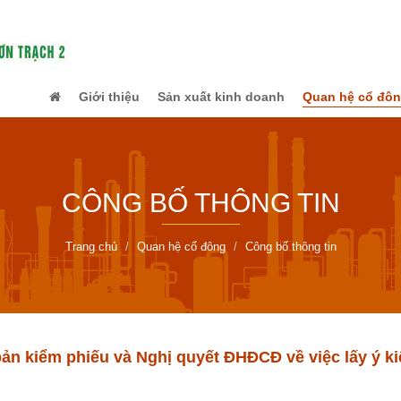
Giới thiệu
Sản xuất kinh doanh
Quan hệ cổ đô
CÔNG BỐ THÔNG TIN
Trang chủ
Quan hệ cổ đông
Công bố thông tin
ản kiểm phiếu và Nghị quyết ĐHĐCĐ về việc lấy ý k