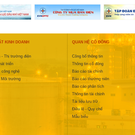
ẤT KINH DOANH
QUAN HỆ CỔ ĐÔNG
 - Thị trường điện
Công bố thông tin
át triển
Thông tin cổ đông
 công nghệ
Báo cáo tài chính
- Môi trường
Báo cáo thường niên
Báo cáo phân tích
Thông tin tài chính
Tài liệu lưu trữ
Điều lệ - Quy chế
Mẫu biểu