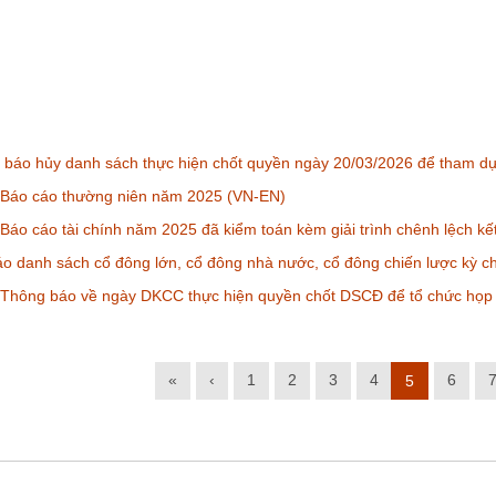
 báo hủy danh sách thực hiện chốt quyền ngày 20/03/2026 để tham 
Báo cáo thường niên năm 2025 (VN-EN)
áo cáo tài chính năm 2025 đã kiểm toán kèm giải trình chênh lệch k
o danh sách cổ đông lớn, cổ đông nhà nước, cổ đông chiến lược kỳ c
Thông báo về ngày DKCC thực hiện quyền chốt DSCĐ để tổ chức họ
«
‹
1
2
3
4
6
5