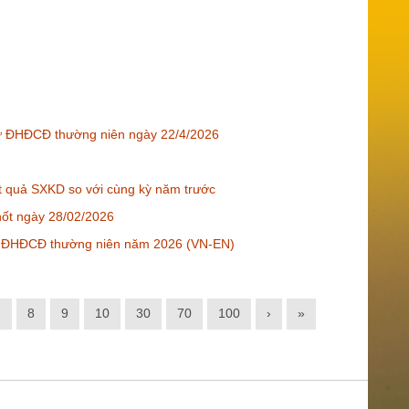
dự ĐHĐCĐ thường niên ngày 22/4/2026
ết quả SXKD so với cùng kỳ năm trước
hốt ngày 28/02/2026
p ĐHĐCĐ thường niên năm 2026 (VN-EN)
7
8
9
10
30
70
100
›
»