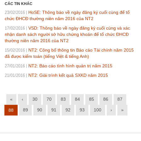
CÁC TIN KHÁC
HoSE: Thông báo về ngày đăng ký cuối cùng để tổ
23/02/2016
chức ĐHCĐ thường niên năm 2016 của NT2
VSD: Thông báo về ngày đăng ký cuối cùng và xác
17/02/2016
nhận danh sách người sở hữu chứng khoán để tổ chức ĐHCĐ
thường niên năm 2016 của NT2
NT2: Công bố thông tin Báo cáo Tài chính năm 2015
15/02/2016
đã được kiểm toán (tiếng Việt & tiếng Anh)
NT2: Báo cáo tình hình quản trị năm 2015
27/01/2016
NT2: Giải trình kết quả SXKD năm 2015
21/01/2016
«
‹
30
70
83
84
85
86
87
89
90
91
92
93
100
›
»
88