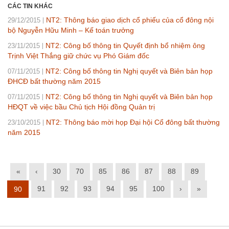
CÁC TIN KHÁC
NT2: Thông báo giao dịch cổ phiếu của cổ đông nội
29/12/2015
bộ Nguyễn Hữu Minh – Kế toán trưởng
NT2: Công bố thông tin Quyết định bổ nhiệm ông
23/11/2015
Trịnh Việt Thắng giữ chức vụ Phó Giám đốc
NT2: Công bố thông tin Nghị quyết và Biên bản họp
07/11/2015
ĐHCĐ bất thường năm 2015
NT2: Công bố thông tin Nghị quyết và Biên bản họp
07/11/2015
HĐQT về việc bầu Chủ tịch Hội đồng Quản trị
NT2: Thông báo mời họp Đại hội Cổ đông bất thường
23/10/2015
năm 2015
«
‹
30
70
85
86
87
88
89
91
92
93
94
95
100
›
»
90