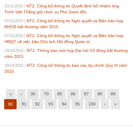
NT2: Công bố thông tin Quyết định bổ nhiệm ông
23/11/2015
Trịnh Việt Thắng giữ chức vụ Phó Giám đốc
NT2: Công bố thông tin Nghị quyết và Biên bản họp
07/11/2015
ĐHCĐ bất thường năm 2015
NT2: Công bố thông tin Nghị quyết và Biên bản họp
07/11/2015
HĐQT về việc bầu Chủ tịch Hội đồng Quản trị
NT2: Thông báo mời họp Đại hội Cổ đông bất thường
23/10/2015
năm 2015
NT2: Công bố thông tin báo cáo tài chính Qúy III năm
19/10/2015
2015
«
‹
30
70
85
86
87
88
89
91
92
93
94
95
100
›
»
90